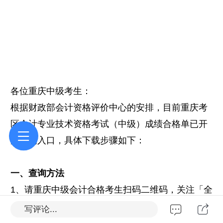
各位重庆
中级考生：
根据财政部会计资格评价中心的安排，目前重庆
考
区会计专业技术资格考试（中级）成绩合格单已开
放查询入口，具
体下载步
骤如下：
一、查询方法
1、请重庆
中级会计合格考生扫码二维码，关注「全
国会计服务小助手」微信公众号，在公众号底部菜
写评论...
单栏-合格证书-成绩合格单页面进行快捷查询。