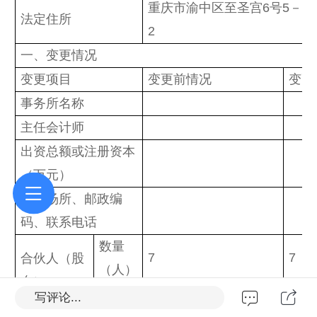
重庆市渝中区至圣宫6号5－
法定住所
2
一、变更情况
变更项目
变更前情况
变更
事务所名称
主任会计师
出资总额或注册资本
（万元）
办公场所、邮政编
码、联系电话
数量
7
7
合伙人（股
（人）
东）
姓名
胡雪梅
余海
写评论...